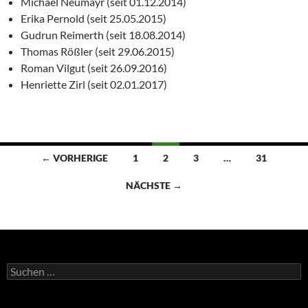
Michael Neumayr (seit 01.12.2014)
Erika Pernold (seit 25.05.2015)
Gudrun Reimerth (seit 18.08.2014)
Thomas Rößler (seit 29.06.2015)
Roman Vilgut (seit 26.09.2016)
Henriette Zirl (seit 02.01.2017)
Beitragsnavigation
← VORHERIGE
1
2
3
…
31
NÄCHSTE →
Suchen
nach: