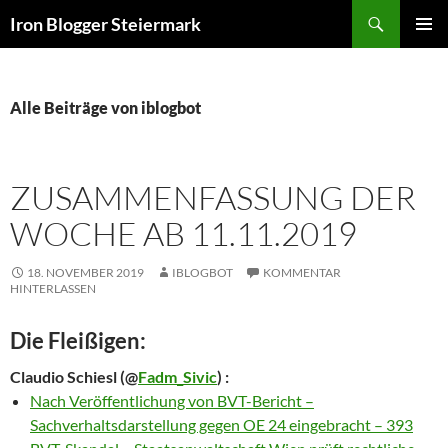
Zum
Suchen
Iron Blogger Steiermark
Inhalt
PRIMÄR
springen
MENÜ
Alle Beiträge von iblogbot
ZUSAMMENFASSUNG DER
WOCHE AB 11.11.2019
18. NOVEMBER 2019
IBLOGBOT
KOMMENTAR
HINTERLASSEN
Die Fleißigen:
Claudio Schiesl
(@
Fadm_Sivic
) :
Nach Veröffentlichung von BVT-Bericht –
Sachverhaltsdarstellung gegen OE 24 eingebracht – 393