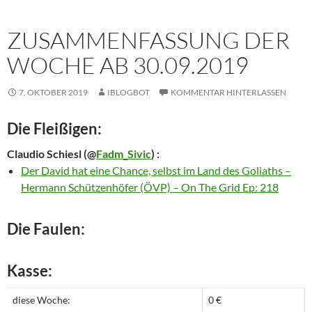
ZUSAMMENFASSUNG DER
WOCHE AB 30.09.2019
7. OKTOBER 2019
IBLOGBOT
KOMMENTAR HINTERLASSEN
Die Fleißigen:
Claudio Schiesl
(@
Fadm_Sivic
) :
Der David hat eine Chance, selbst im Land des Goliaths –
Hermann Schützenhöfer (ÖVP) – On The Grid Ep: 218
Die Faulen:
Kasse:
diese Woche:
0 €