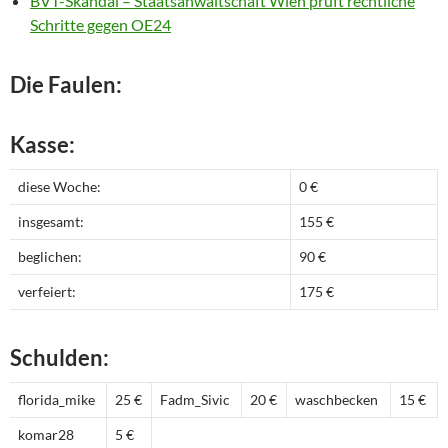
BVT-Skandal – Staatsanwaltschaft Wien prüft rechtliche
Schritte gegen OE24
Die Faulen:
Kasse:
diese Woche:
0 €
insgesamt:
155 €
beglichen:
90 €
verfeiert:
175 €
Schulden:
florida_mike
25 €
Fadm_Sivic
20 €
waschbecken
15 €
komar28
5 €