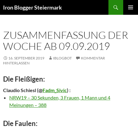
Zum
Suchen
Iron Blogger Steiermark
Inhalt
PRIMÄR
springen
MENÜ
ZUSAMMENFASSUNG DER
WOCHE AB 09.09.2019
16. SEPTEMBER 2019
IBLOGBOT
KOMMENTAR
HINTERLASSEN
Die Fleißigen:
Claudio Schiesl
(@
Fadm_Sivic
) :
NRW19 – 30 Sekunden, 3 Frauen, 1 Mann und 4
Meinungen – 388
Die Faulen: