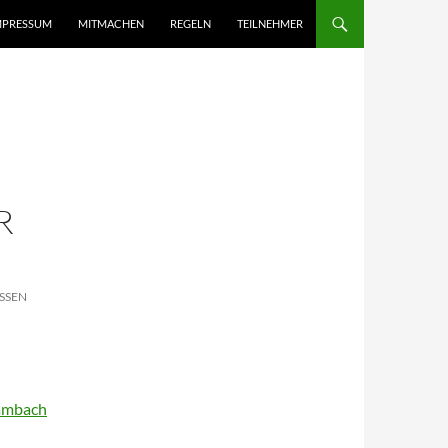
MPRESSUM
MITMACHEN
REGELN
TEILNEHMER
R
SSEN
rambach