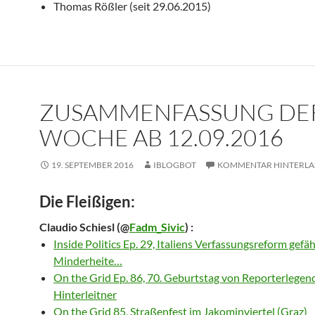
Thomas Rößler (seit 29.06.2015)
ZUSAMMENFASSUNG DE
WOCHE AB 12.09.2016
19. SEPTEMBER 2016
IBLOGBOT
KOMMENTAR HINTERLA
Die Fleißigen:
Claudio Schiesl
(@
Fadm_Sivic
) :
Inside Politics Ep. 29, Italiens Verfassungsreform gefä
Minderheite…
On the Grid Ep. 86, 70. Geburtstag von Reporterlegen
Hinterleitner
On the Grid 85, Straßenfest im Jakominviertel (Graz)