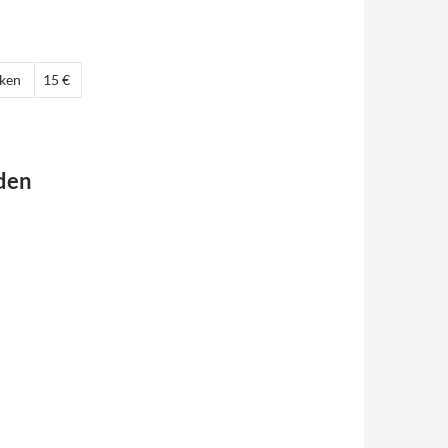
ken
15 €
 den