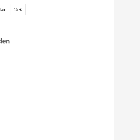
ken
15 €
 den