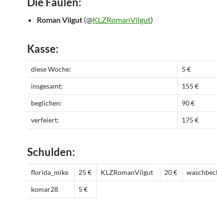
Die Faulen:
Roman Vilgut
(@
KLZRomanVilgut
)
Kasse:
diese Woche:
5 €
insgesamt:
155 €
beglichen:
90 €
verfeiert:
175 €
Schulden:
florida_mike
25 €
KLZRomanVilgut
20 €
waschbec
komar28
5 €