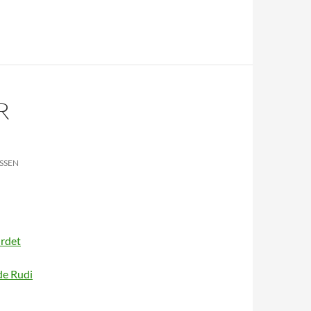
R
SSEN
hrdet
de Rudi