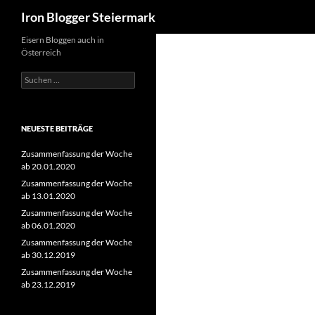
Suchen
Iron Blogger Steiermark
Zum
Eisern Bloggen auch in
Österreich
Inhalt
springen
Suchen
nach:
NEUESTE BEITRÄGE
Zusammenfassung der Woche
ab 20.01.2020
Zusammenfassung der Woche
ab 13.01.2020
Zusammenfassung der Woche
ab 06.01.2020
Zusammenfassung der Woche
ab 30.12.2019
Zusammenfassung der Woche
ab 23.12.2019