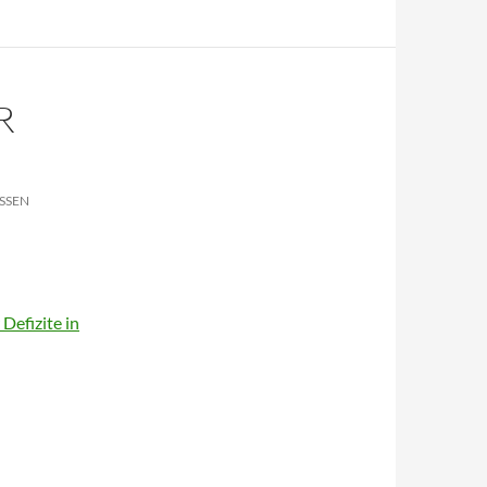
R
SSEN
Defizite in