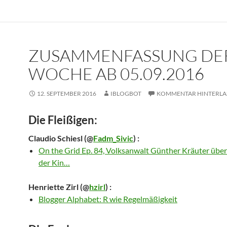
ZUSAMMENFASSUNG DE
WOCHE AB 05.09.2016
12. SEPTEMBER 2016
IBLOGBOT
KOMMENTAR HINTERLA
Die Fleißigen:
Claudio Schiesl
(@
Fadm_Sivic
) :
On the Grid Ep. 84, Volksanwalt Günther Kräuter über 
der Kin…
Henriette Zirl
(@
hzirl
) :
Blogger Alphabet: R wie Regelmäßigkeit