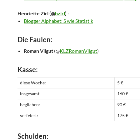
Henriette Zirl
(@
hzirl
) :
Blogger Alphabet: S wie Statistik
Die Faulen:
Roman Vilgut
(@
KLZRomanVilgut
)
Kasse:
diese Woche:
5 €
insgesamt:
160 €
beglichen:
90 €
verfeiert:
175 €
Schulden: