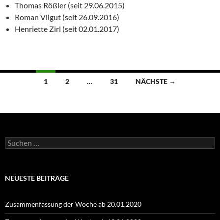
Thomas Rößler (seit 29.06.2015)
Roman Vilgut (seit 26.09.2016)
Henriette Zirl (seit 02.01.2017)
Beitragsnavigation
1
2
…
31
NÄCHSTE →
Suchen
nach:
NEUESTE BEITRÄGE
Zusammenfassung der Woche ab 20.01.2020