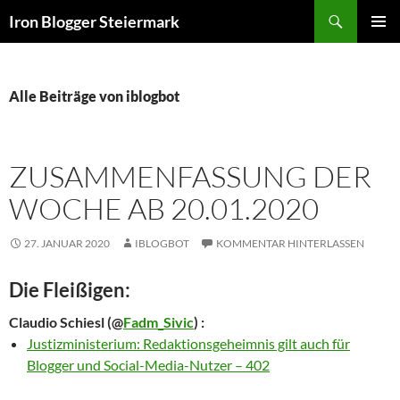
Zum
Suchen
Iron Blogger Steiermark
Inhalt
PRIMÄR
springen
MENÜ
Alle Beiträge von iblogbot
ZUSAMMENFASSUNG DER
WOCHE AB 20.01.2020
27. JANUAR 2020
IBLOGBOT
KOMMENTAR HINTERLASSEN
Die Fleißigen:
Claudio Schiesl
(@
Fadm_Sivic
) :
Justizministerium: Redaktionsgeheimnis gilt auch für
Blogger und Social-Media-Nutzer – 402