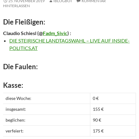
25. NOVEMBER 2019
IBLOGBOT
KOMMENTAR
HINTERLASSEN
Die Fleißigen:
Claudio Schiesl
(@
Fadm_Sivic
) :
DIE STEIRISCHE LANDTAGSWAHL – LIVE AUF INSIDE-
POLITICS.AT
Die Faulen:
Kasse:
diese Woche:
0 €
insgesamt:
155 €
beglichen:
90 €
verfeiert:
175 €