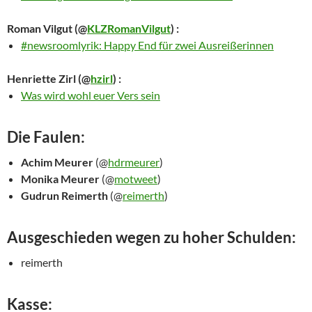
Roman Vilgut
(@
KLZRomanVilgut
) :
#newsroomlyrik: Happy End für zwei Ausreißerinnen
Henriette Zirl
(@
hzirl
) :
Was wird wohl euer Vers sein
Die Faulen:
Achim Meurer
(@
hdrmeurer
)
Monika Meurer
(@
motweet
)
Gudrun Reimerth
(@
reimerth
)
Ausgeschieden wegen zu hoher Schulden:
reimerth
Kasse: