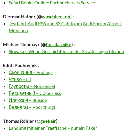
Safari Books Online: Fachbücher als Service
Dietmar Hafner
(@
waschbecken
) :
Testfahrt Audi RS6 und S3 Cabrio am Audi Forum Airport
München
Michael Neumayr
(@
florida_mike
) :
Slowakei: Wenn Geschichten auf der Straße liegen bleiben
Edith Podhovnik
:
Окончания – Endings
Чтиво – Lit
Глупость! – Nonsense!
Бесцветный – Colourless
Иллюзия – Illusion
Бедняга! – Poor thing!
Thomas Rößler
(@
geekair
) :
Landung mit einer Tragfläche – nur ein Fake?