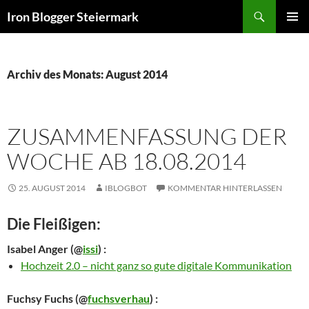
Zum
Suchen
Iron Blogger Steiermark
Inhalt
PRIMÄR
springen
MENÜ
Archiv des Monats: August 2014
ZUSAMMENFASSUNG DER
WOCHE AB 18.08.2014
25. AUGUST 2014
IBLOGBOT
KOMMENTAR HINTERLASSEN
Die Fleißigen:
Isabel Anger
(@
issi
) :
Hochzeit 2.0 – nicht ganz so gute digitale Kommunikation
Fuchsy Fuchs
(@
fuchsverhau
) :