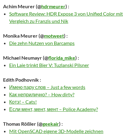
Achim Meurer
(@
hdrmeurer
) :
Software Review: HDR Expose 3 von Unified Color mit
Vergleich zu Franzis und Nik
Monika Meurer
(@
motweet
) :
Die zehn Nutzen von Barcamps
Michael Neumayr
(@
florida_mike
) :
Ein Laie trinkt Bier V: Tuzlanski Pilsner
Edith Podhovnik
:
Имею пару слов – Just a few words
Как неприлично? – How dirty?
Котэ! – Cats!
Если мент, мент, мент – Police Academy?
Thomas Rößler
(@
geekair
) :
Mit OpenSCAD eigene 3D-Modelle zeichnen