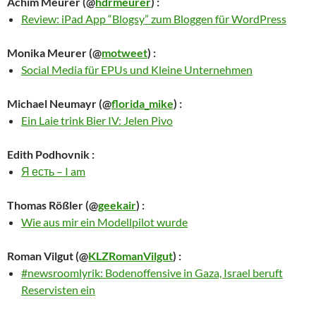
Achim Meurer
(@
hdrmeurer
) :
Review: iPad App “Blogsy” zum Bloggen für WordPress
Monika Meurer
(@
motweet
) :
Social Media für EPUs und Kleine Unternehmen
Michael Neumayr
(@
florida_mike
) :
Ein Laie trink Bier IV: Jelen Pivo
Edith Podhovnik
:
Я есть – I am
Thomas Rößler
(@
geekair
) :
Wie aus mir ein Modellpilot wurde
Roman Vilgut
(@
KLZRomanVilgut
) :
#newsroomlyrik: Bodenoffensive in Gaza, Israel beruft
Reservisten ein