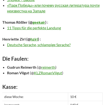
«Парк Победы» или почему русская литература почти
неизвестна на Западе
Thomas Rößler
(@
geekair
) :
11 Tipps für die perfekte Landung
Henriette Zirl
(@
hzirl
) :
Deutsche Sprache, schlampige Sprache?
Die Faulen:
Gudrun Reimerth
(@
reimerth
)
Roman Vilgut
(@
KLZRomanVilgut
)
Kasse:
diese Woche:
10 €
insgesamt:
140 €