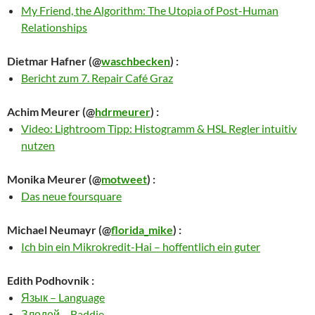
My Friend, the Algorithm: The Utopia of Post-Human
Relationships
Dietmar Hafner
(@
waschbecken
) :
Bericht zum 7. Repair Café Graz
Achim Meurer
(@
hdrmeurer
) :
Video: Lightroom Tipp: Histogramm & HSL Regler intuitiv
nutzen
Monika Meurer
(@
motweet
) :
Das neue foursquare
Michael Neumayr
(@
florida_mike
) :
Ich bin ein Mikrokredit-Hai – hoffentlich ein guter
Edith Podhovnik
:
Язык – Language
Злодей – Baddie