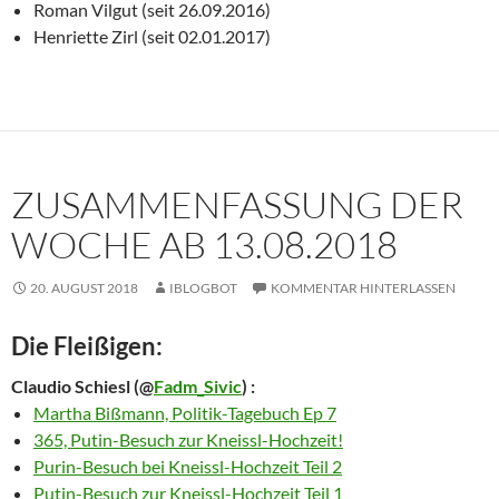
Roman Vilgut (seit 26.09.2016)
Henriette Zirl (seit 02.01.2017)
ZUSAMMENFASSUNG DER
WOCHE AB 13.08.2018
20. AUGUST 2018
IBLOGBOT
KOMMENTAR HINTERLASSEN
Die Fleißigen:
Claudio Schiesl
(@
Fadm_Sivic
) :
Martha Bißmann, Politik-Tagebuch Ep 7
365, Putin-Besuch zur Kneissl-Hochzeit!
Purin-Besuch bei Kneissl-Hochzeit Teil 2
Putin-Besuch zur Kneissl-Hochzeit Teil 1