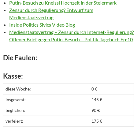
Putin-Besuch zu Kneissl Hochzeit in der Steiermark
Zensur durch Regulierung? Entwurf zum
Medienstaatsvertrag
Inside Politics Sivics Video Blog
Medienstaatsvertrag – Zensur durch Internet-Regulierung?
Offener Brief gegen Putin-Besuch – Politik-Tagebuch Ep:10
Die Faulen:
Kasse:
diese Woche:
0 €
insgesamt:
145 €
beglichen:
90 €
verfeiert:
175 €