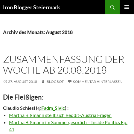
Zum
Suchen
Iron Blogger Steiermark
Inhalt
PRIMÄR
springen
MENÜ
Archiv des Monats: August 2018
ZUSAMMENFASSUNG DER
WOCHE AB 20.08.2018
27. AUGUST 2018
IBLOGBOT
KOMMENTAR HINTERLASSEN
Die Fleißigen:
Claudio Schiesl
(@
Fadm_Sivic
) :
Martha Bißmann stellt sich Reddit-Austria Fragen
Martha Bißmann im Sommergespräch – Inside Politics Ep:
41