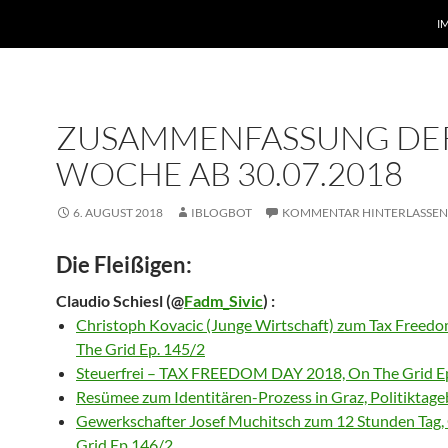
I
ZUSAMMENFASSUNG DE
WOCHE AB 30.07.2018
6. AUGUST 2018
IBLOGBOT
KOMMENTAR HINTERLASSEN
Die Fleißigen:
Claudio Schiesl
(@
Fadm_Sivic
) :
Christoph Kovacic (Junge Wirtschaft) zum Tax Freed
The Grid Ep. 145/2
Steuerfrei – TAX FREEDOM DAY 2018, On The Grid E
Resümee zum Identitären-Prozess in Graz, Politiktag
Gewerkschafter Josef Muchitsch zum 12 Stunden Tag,
Grid Ep 146/2