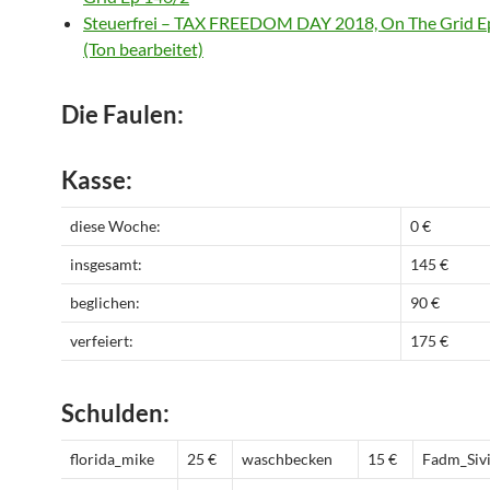
Steuerfrei – TAX FREEDOM DAY 2018, On The Grid E
(Ton bearbeitet)
Die Faulen:
Kasse:
diese Woche:
0 €
insgesamt:
145 €
beglichen:
90 €
verfeiert:
175 €
Schulden:
florida_mike
25 €
waschbecken
15 €
Fadm_Siv