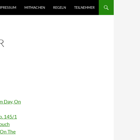
MPRESSUM
MITMACHEN
REGELN
TEILNEHMER
R
om Day, On
p. 145/1
ebuch
 On The