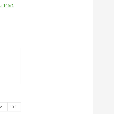
p. 145/1
ic
10 €