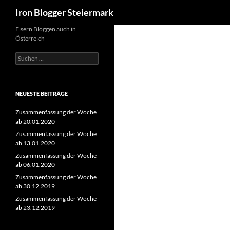
Suchen
Iron Blogger Steiermark
Zum
Eisern Bloggen auch in
Österreich
Inhalt
springen
Suchen
nach:
NEUESTE BEITRÄGE
Zusammenfassung der Woche
ab 20.01.2020
Zusammenfassung der Woche
ab 13.01.2020
Zusammenfassung der Woche
ab 06.01.2020
Zusammenfassung der Woche
ab 30.12.2019
Zusammenfassung der Woche
ab 23.12.2019