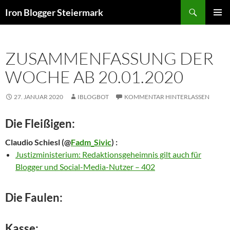
Zum
Suchen
Iron Blogger Steiermark
Inhalt
PRIMÄR
springen
MENÜ
ZUSAMMENFASSUNG DER
WOCHE AB 20.01.2020
27. JANUAR 2020
IBLOGBOT
KOMMENTAR HINTERLASSEN
Die Fleißigen:
Claudio Schiesl
(@
Fadm_Sivic
) :
Justizministerium: Redaktionsgeheimnis gilt auch für
Blogger und Social-Media-Nutzer – 402
Die Faulen:
Kasse: