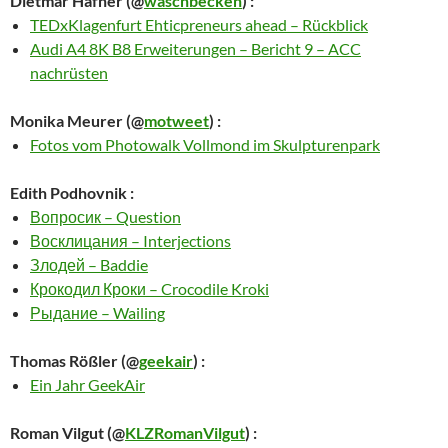
Dietmar Hafner
(@
waschbecken
) :
TEDxKlagenfurt Ehticpreneurs ahead – Rückblick
Audi A4 8K B8 Erweiterungen – Bericht 9 – ACC
nachrüsten
Monika Meurer
(@
motweet
) :
Fotos vom Photowalk Vollmond im Skulpturenpark
Edith Podhovnik
:
Вопросик – Question
Восклицания – Interjections
Злодей – Baddie
Крокодил Кроки – Crocodile Kroki
Рыдание – Wailing
Thomas Rößler
(@
geekair
) :
Ein Jahr GeekAir
Roman Vilgut
(@
KLZRomanVilgut
) :