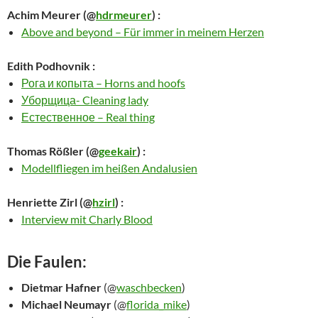
Achim Meurer
(@
hdrmeurer
) :
Above and beyond – Für immer in meinem Herzen
Edith Podhovnik
:
Рога и копыта – Horns and hoofs
Уборщица- Cleaning lady
Естественное – Real thing
Thomas Rößler
(@
geekair
) :
Modellfliegen im heißen Andalusien
Henriette Zirl
(@
hzirl
) :
Interview mit Charly Blood
Die Faulen:
Dietmar Hafner
(@
waschbecken
)
Michael Neumayr
(@
florida_mike
)