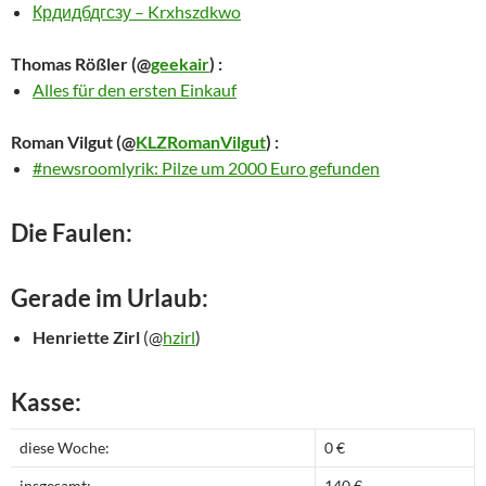
Крдидбдгсзу – Krxhszdkwo
Thomas Rößler
(@
geekair
) :
Alles für den ersten Einkauf
Roman Vilgut
(@
KLZRomanVilgut
) :
#newsroomlyrik: Pilze um 2000 Euro gefunden
Die Faulen:
Gerade im Urlaub:
Henriette Zirl
(@
hzirl
)
Kasse:
diese Woche:
0 €
insgesamt:
140 €