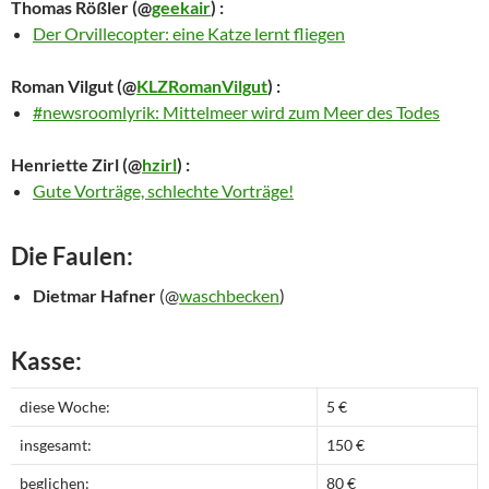
Thomas Rößler
(@
geekair
) :
Der Orvillecopter: eine Katze lernt fliegen
Roman Vilgut
(@
KLZRomanVilgut
) :
#newsroomlyrik: Mittelmeer wird zum Meer des Todes
Henriette Zirl
(@
hzirl
) :
Gute Vorträge, schlechte Vorträge!
Die Faulen:
Dietmar Hafner
(@
waschbecken
)
Kasse:
diese Woche:
5 €
insgesamt:
150 €
beglichen:
80 €