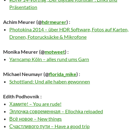
Präsentation
Achim Meurer
(@
hdrmeurer
) :
Photokina 2014 – über HDR Software, Fotos auf Karten,
Dronen, Fotorucksäcke & Mikrofone
Monika Meurer
(@
motweet
) :
Yarncamp Köln – alles rund ums Garn
Michael Neumayr
(@
florida_mike
) :
Schottland: Und alle haben gewonnen
Edith Podhovnik
:
Хамите! – You are rude!
Эллочка современная – Ellochka reloaded
Всё новое – New things
Счастливого пути – Have a good trip