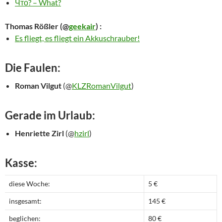
Что? – What?
Thomas Rößler
(@
geekair
) :
Es fliegt, es fliegt ein Akkuschrauber!
Die Faulen:
Roman Vilgut
(@
KLZRomanVilgut
)
Gerade im Urlaub:
Henriette Zirl
(@
hzirl
)
Kasse:
diese Woche:
5 €
insgesamt:
145 €
beglichen:
80 €