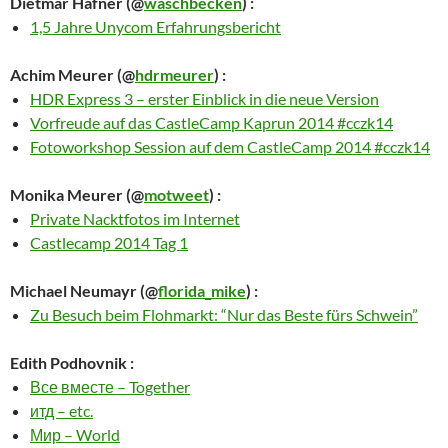
Dietmar Hafner
(@
waschbecken
) :
1,5 Jahre Unycom Erfahrungsbericht
Achim Meurer
(@
hdrmeurer
) :
HDR Express 3 – erster Einblick in die neue Version
Vorfreude auf das CastleCamp Kaprun 2014 #cczk14
Fotoworkshop Session auf dem CastleCamp 2014 #cczk14
Monika Meurer
(@
motweet
) :
Private Nacktfotos im Internet
Castlecamp 2014 Tag 1
Michael Neumayr
(@
florida_mike
) :
Zu Besuch beim Flohmarkt: “Nur das Beste fürs Schwein”
Edith Podhovnik
:
Все вместе – Together
итд – etc.
Мир – World