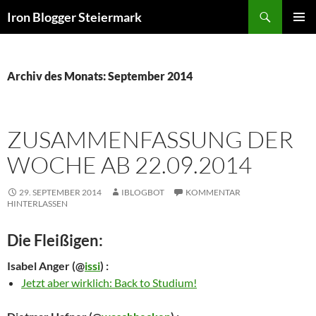
Zum
Suchen
Iron Blogger Steiermark
Inhalt
PRIMÄR
springen
MENÜ
Archiv des Monats: September 2014
ZUSAMMENFASSUNG DER
WOCHE AB 22.09.2014
29. SEPTEMBER 2014
IBLOGBOT
KOMMENTAR
HINTERLASSEN
Die Fleißigen:
Isabel Anger
(@
issi
) :
Jetzt aber wirklich: Back to Studium!