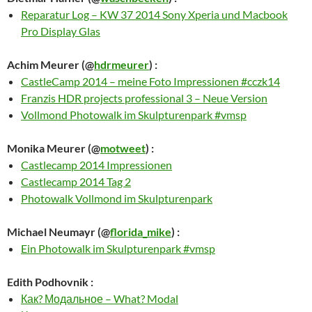
Reparatur Log – KW 37 2014 Sony Xperia und Macbook
Pro Display Glas
Achim Meurer
(@
hdrmeurer
) :
CastleCamp 2014 – meine Foto Impressionen #cczk14
Franzis HDR projects professional 3 – Neue Version
Vollmond Photowalk im Skulpturenpark #vmsp
Monika Meurer
(@
motweet
) :
Castlecamp 2014 Impressionen
Castlecamp 2014 Tag 2
Photowalk Vollmond im Skulpturenpark
Michael Neumayr
(@
florida_mike
) :
Ein Photowalk im Skulpturenpark #vmsp
Edith Podhovnik
:
Как? Модальное – What? Modal