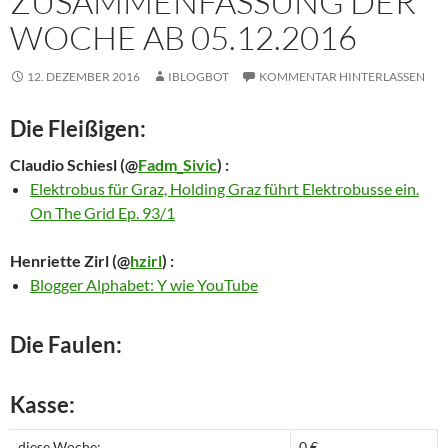
ZUSAMMENFASSUNG DER
WOCHE AB 05.12.2016
12. DEZEMBER 2016
IBLOGBOT
KOMMENTAR HINTERLASSEN
Die Fleißigen:
Claudio Schiesl
(@
Fadm_Sivic
) :
Elektrobus für Graz, Holding Graz führt Elektrobusse ein.
On The Grid Ep. 93/1
Henriette Zirl
(@
hzirl
) :
Blogger Alphabet: Y wie YouTube
Die Faulen:
Kasse:
diese Woche:
0 €