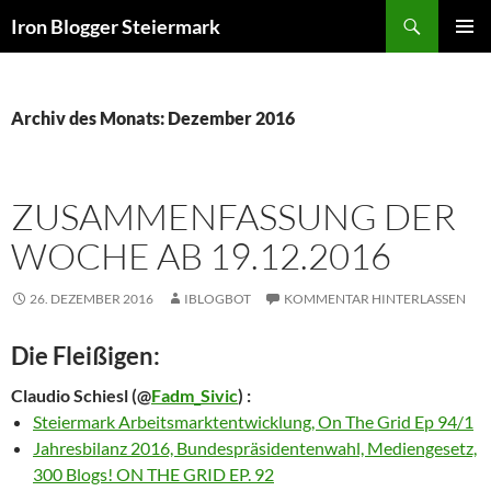
Zum
Suchen
Iron Blogger Steiermark
Inhalt
PRIMÄR
springen
MENÜ
Archiv des Monats: Dezember 2016
ZUSAMMENFASSUNG DER
WOCHE AB 19.12.2016
26. DEZEMBER 2016
IBLOGBOT
KOMMENTAR HINTERLASSEN
Die Fleißigen:
Claudio Schiesl
(@
Fadm_Sivic
) :
Steiermark Arbeitsmarktentwicklung, On The Grid Ep 94/1
Jahresbilanz 2016, Bundespräsidentenwahl, Mediengesetz,
300 Blogs! ON THE GRID EP. 92