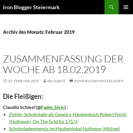
Zum
Suchen
Iron Blogger Steiermark
Inhalt
PRIMÄR
springen
MENÜ
Archiv des Monats: Februar 2019
ZUSAMMENFASSUNG DER
WOCHE AB 18.02.2019
25. FEBRUAR 2019
IBLOGBOT
KOMMENTAR HINTERLASSEN
Die Fleißigen:
Claudio Schiesl
(@
Fadm_Sivic
) :
Zotter-Schokolade als Gewürz, Haubenkoch Robert Ferstl
(Nullneun), On The Grid Ep 171/3
Schokoladenmenüs im Haubenlokal Nullneun, Michael