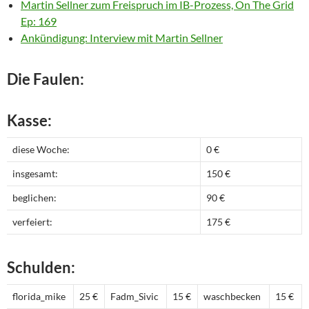
Martin Sellner zum Freispruch im IB-Prozess, On The Grid
Ep: 169
Ankündigung: Interview mit Martin Sellner
Die Faulen:
Kasse:
diese Woche:
0 €
insgesamt:
150 €
beglichen:
90 €
verfeiert:
175 €
Schulden:
florida_mike
25 €
Fadm_Sivic
15 €
waschbecken
15 €