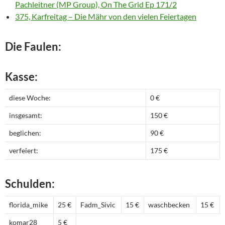
Pachleitner (MP Group), On The Grid Ep 171/2
375, Karfreitag – Die Mähr von den vielen Feiertagen
Die Faulen:
Kasse:
diese Woche:
0 €
insgesamt:
150 €
beglichen:
90 €
verfeiert:
175 €
Schulden:
florida_mike
25 €
Fadm_Sivic
15 €
waschbecken
15 €
komar28
5 €