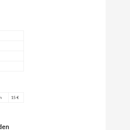
n
15 €
 den