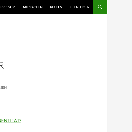
MPRESSUM
MITMACHEN
REGELN
TEILNEHMER
R
SSEN
DENTITÄT?