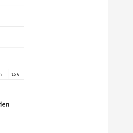
n
15 €
 den