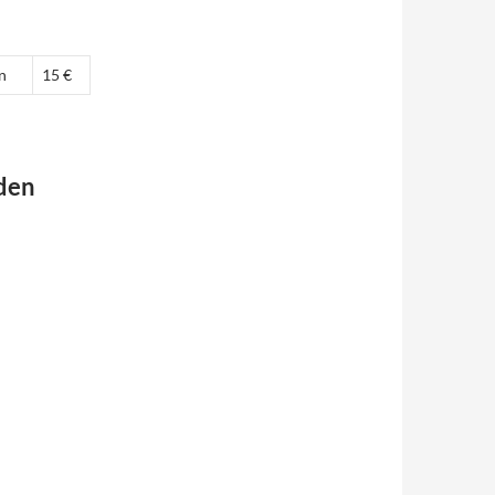
n
15 €
 den