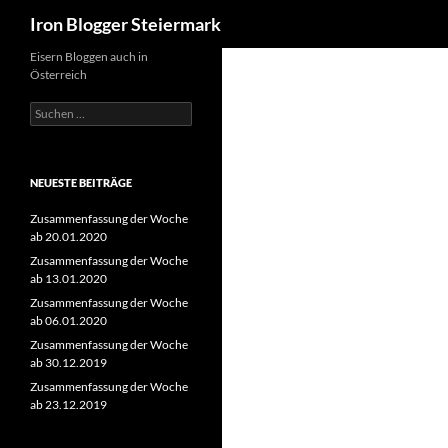
Suchen
Iron Blogger Steiermark
Zum
Eisern Bloggen auch in
Österreich
Inhalt
springen
Suchen
nach:
NEUESTE BEITRÄGE
Zusammenfassung der Woche
ab 20.01.2020
Zusammenfassung der Woche
ab 13.01.2020
Zusammenfassung der Woche
ab 06.01.2020
Zusammenfassung der Woche
ab 30.12.2019
Zusammenfassung der Woche
ab 23.12.2019