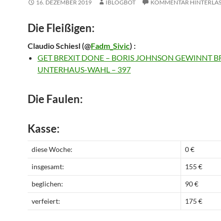
16. DEZEMBER 2019
IBLOGBOT
KOMMENTAR HINTERLA
Die Fleißigen:
Claudio Schiesl
(@
Fadm_Sivic
) :
GET BREXIT DONE – BORIS JOHNSON GEWINNT B
UNTERHAUS-WAHL – 397
Die Faulen:
Kasse:
diese Woche:
0 €
insgesamt:
155 €
beglichen:
90 €
verfeiert:
175 €