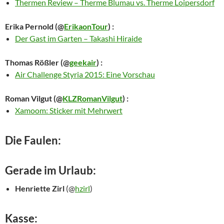
Thermen Review – Therme Blumau vs. Therme Loipersdorf
Erika Pernold
(@
ErikaonTour
) :
Der Gast im Garten – Takashi Hiraide
Thomas Rößler
(@
geekair
) :
Air Challenge Styria 2015: Eine Vorschau
Roman Vilgut
(@
KLZRomanVilgut
) :
Xamoom: Sticker mit Mehrwert
Die Faulen:
Gerade im Urlaub:
Henriette Zirl
(@
hzirl
)
Kasse: