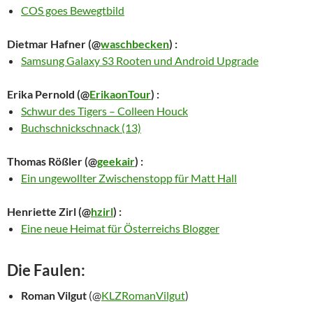
COS goes Bewegtbild
Dietmar Hafner
(@
waschbecken
) :
Samsung Galaxy S3 Rooten und Android Upgrade
Erika Pernold
(@
ErikaonTour
) :
Schwur des Tigers – Colleen Houck
Buchschnickschnack (13)
Thomas Rößler
(@
geekair
) :
Ein ungewollter Zwischenstopp für Matt Hall
Henriette Zirl
(@
hzirl
) :
Eine neue Heimat für Österreichs Blogger
Die Faulen:
Roman Vilgut
(@
KLZRomanVilgut
)