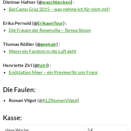
Dietmar Hafner
(@
waschbecken
) :
BarCamp Graz 2015 – was nehme ich für mich mit?
Erika Pernold
(@
ErikaonTour
) :
Die Frauen der Rosenvilla – Teresa Simon
Thomas Rößler
(@
geekair
) :
Wenn ein Fandom in die Luft geht
Henriette Zirl
(@
hzirl
) :
Endstation Meer – ein Preview für uns Frans
Die Faulen:
Roman Vilgut
(@
KLZRomanVilgut
)
Kasse:
diese Woche:
5 €