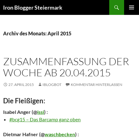
Zum
Suchen
Iron Blogger Steiermark
Inhalt
PRIMÄR
springen
MENÜ
Archiv des Monats: April 2015
ZUSAMMENFASSUNG DER
WOCHE AB 20.04.2015
27. APRIL 2015
IBLOGBOT
KOMMENTAR HINTERLASSEN
Die Fleißigen:
Isabel Anger
(@
issi
) :
#bcg15 – Das Barcamp ganz oben
Dietmar Hafner
(@
waschbecken
) :