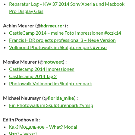
Reparatur Log – KW 37 2014 Sony Xperia und Macbook
Pro Display Glas
Achim Meurer
(@
hdrmeurer
) :
CastleCamp 2014 – meine Foto Impressionen #cczk14
Franzis HDR projects professional 3 – Neue Version
Vollmond Photowalk im Skulpturenpark #vmsp
Monika Meurer
(@
motweet
) :
Castlecamp 2014 Impressionen
Castlecamp 2014 Tag 2
Photowalk Vollmond im Skulpturenpark
Michael Neumayr
(@
florida_mike
) :
Ein Photowalk im Skulpturenpark #vmsp
Edith Podhovnik
:
Как? Модальное – What? Modal
Что? – What?