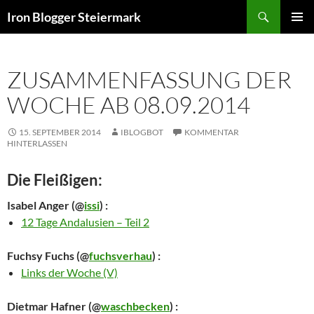
Zum
Suchen
Iron Blogger Steiermark
Inhalt
PRIMÄR
springen
MENÜ
ZUSAMMENFASSUNG DER
WOCHE AB 08.09.2014
15. SEPTEMBER 2014
IBLOGBOT
KOMMENTAR
HINTERLASSEN
Die Fleißigen:
Isabel Anger
(@
issi
) :
12 Tage Andalusien – Teil 2
Fuchsy Fuchs
(@
fuchsverhau
) :
Links der Woche (V)
Dietmar Hafner
(@
waschbecken
) :