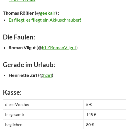
Thomas Rößler
(@
geekair
) :
Es fliegt, es fliegt ein Akkuschrauber!
Die Faulen:
Roman Vilgut
(@
KLZRomanVilgut
)
Gerade im Urlaub:
Henriette Zirl
(@
hzirl
)
Kasse:
diese Woche:
5 €
insgesamt:
145 €
beglichen:
80 €