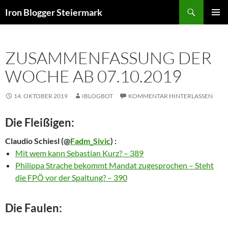
Zum
Suchen
Iron Blogger Steiermark
Inhalt
PRIMÄR
springen
MENÜ
ZUSAMMENFASSUNG DER
WOCHE AB 07.10.2019
14. OKTOBER 2019
IBLOGBOT
KOMMENTAR HINTERLASSEN
Die Fleißigen:
Claudio Schiesl
(@
Fadm_Sivic
) :
Mit wem kann Sebastian Kurz? – 389
Philippa Strache bekommt Mandat zugesprochen – Steht
die FPÖ vor der Spaltung? – 390
Die Faulen: