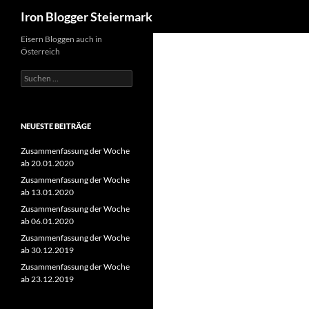
Suchen
Iron Blogger Steiermark
Zum
Eisern Bloggen auch in
Österreich
Inhalt
springen
Suchen
nach:
NEUESTE BEITRÄGE
Zusammenfassung der Woche
ab 20.01.2020
Zusammenfassung der Woche
ab 13.01.2020
Zusammenfassung der Woche
ab 06.01.2020
Zusammenfassung der Woche
ab 30.12.2019
Zusammenfassung der Woche
ab 23.12.2019