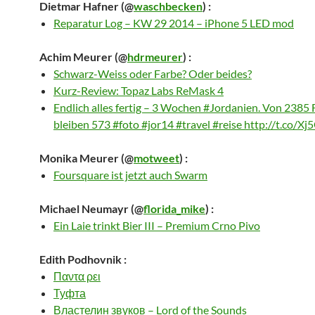
Dietmar Hafner
(@
waschbecken
) :
Reparatur Log – KW 29 2014 – iPhone 5 LED mod
Achim Meurer
(@
hdrmeurer
) :
Schwarz-Weiss oder Farbe? Oder beides?
Kurz-Review: Topaz Labs ReMask 4
Endlich alles fertig – 3 Wochen #Jordanien. Von 2385 
bleiben 573 #foto #jor14 #travel #reise http://t.co/
Monika Meurer
(@
motweet
) :
Foursquare ist jetzt auch Swarm
Michael Neumayr
(@
florida_mike
) :
Ein Laie trinkt Bier III – Premium Crno Pivo
Edith Podhovnik
:
Παντα ρει
Туфта
Властелин звуков – Lord of the Sounds