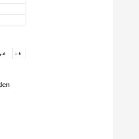
gut
5 €
 den