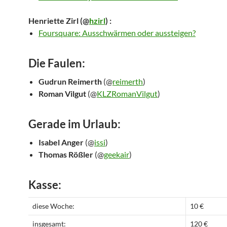
Henriette Zirl
(@
hzirl
) :
Foursquare: Ausschwärmen oder aussteigen?
Die Faulen:
Gudrun Reimerth
(@
reimerth
)
Roman Vilgut
(@
KLZRomanVilgut
)
Gerade im Urlaub:
Isabel Anger
(@
issi
)
Thomas Rößler
(@
geekair
)
Kasse:
diese Woche:
10 €
insgesamt:
120 €