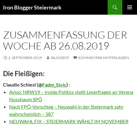
Zum
Suchen
Iron Blogger Steiermark
Inhalt
PRIMÄR
springen
MENÜ
ZUSAMMENFASSUNG DER
WOCHE AB 26.08.2019
2. SEPTEMBER 2019
IBLOGBOT
KOMMENTAR HINTERLASSEN
Die Fleißigen:
Claudio Schiesl
(@
Fadm_Sivic
) :
Aviso: NRW19 – Inside Politics stellt Leserfragen an Verena
Nussbaum SPÖ
Nach FPÖ-Vorschlag – Neuwahl in der Steiermark sehr
wahrscheinlich – 387
NEUWAHL FIX – STEIERMARK WÄHLT IM NOVEMBER