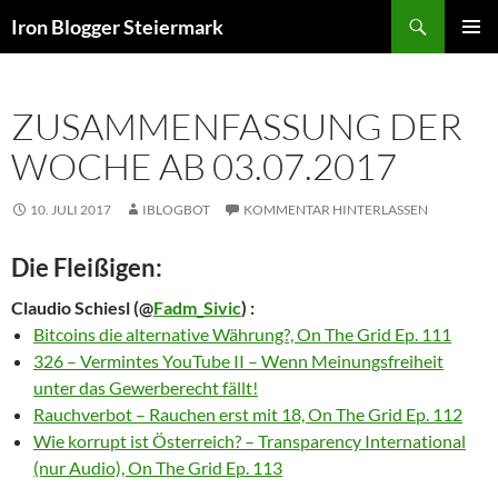
Zum
Suchen
Iron Blogger Steiermark
Inhalt
PRIMÄR
springen
MENÜ
ZUSAMMENFASSUNG DER
WOCHE AB 03.07.2017
10. JULI 2017
IBLOGBOT
KOMMENTAR HINTERLASSEN
Die Fleißigen:
Claudio Schiesl
(@
Fadm_Sivic
) :
Bitcoins die alternative Währung?, On The Grid Ep. 111
326 – Vermintes YouTube II – Wenn Meinungsfreiheit
unter das Gewerberecht fällt!
Rauchverbot – Rauchen erst mit 18, On The Grid Ep. 112
Wie korrupt ist Österreich? – Transparency International
(nur Audio), On The Grid Ep. 113