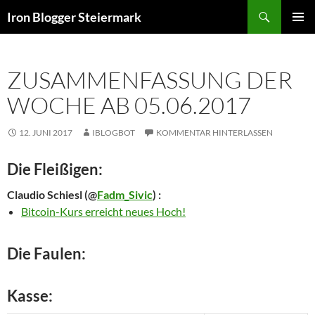
Zum
Suchen
Iron Blogger Steiermark
Inhalt
PRIMÄR
springen
MENÜ
ZUSAMMENFASSUNG DER
WOCHE AB 05.06.2017
12. JUNI 2017
IBLOGBOT
KOMMENTAR HINTERLASSEN
Die Fleißigen:
Claudio Schiesl
(@
Fadm_Sivic
) :
Bitcoin-Kurs erreicht neues Hoch!
Die Faulen:
Kasse: