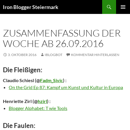
Zum
Suchen
Iron Blogger Steiermark
Inhalt
PRIMÄR
springen
MENÜ
ZUSAMMENFASSUNG DER
WOCHE AB 26.09.2016
3. OKTOBER 2016
IBLOGBOT
KOMMENTAR HINTERLASSEN
Die Fleißigen:
Claudio Schiesl
(@
Fadm_Sivic
) :
On the Grid Ep 87: Kampf um Kunst und Kultur in Europa
Henriette Zirl
(@
hzirl
) :
Blogger Alphabet: T wie Tools
Die Faulen: