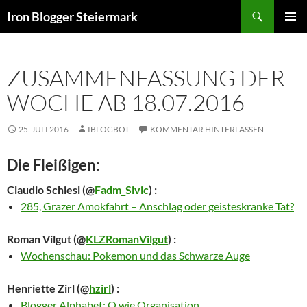
Zum
Suchen
Iron Blogger Steiermark
Inhalt
PRIMÄR
springen
MENÜ
ZUSAMMENFASSUNG DER
WOCHE AB 18.07.2016
25. JULI 2016
IBLOGBOT
KOMMENTAR HINTERLASSEN
Die Fleißigen:
Claudio Schiesl
(@
Fadm_Sivic
) :
285, Grazer Amokfahrt – Anschlag oder geisteskranke Tat?
Roman Vilgut
(@
KLZRomanVilgut
) :
Wochenschau: Pokemon und das Schwarze Auge
Henriette Zirl
(@
hzirl
) :
Blogger Alphabet: O wie Organisation