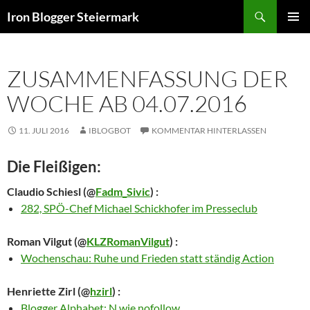
Zum
Suchen
Iron Blogger Steiermark
Inhalt
PRIMÄR
springen
MENÜ
ZUSAMMENFASSUNG DER
WOCHE AB 04.07.2016
11. JULI 2016
IBLOGBOT
KOMMENTAR HINTERLASSEN
Die Fleißigen:
Claudio Schiesl
(@
Fadm_Sivic
) :
282, SPÖ-Chef Michael Schickhofer im Presseclub
Roman Vilgut
(@
KLZRomanVilgut
) :
Wochenschau: Ruhe und Frieden statt ständig Action
Henriette Zirl
(@
hzirl
) :
Blogger Alphabet: N wie nofollow