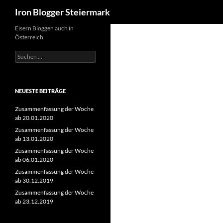
Suchen
Iron Blogger Steiermark
Zum
Eisern Bloggen auch in
Österreich
Inhalt
springen
Suchen
nach:
NEUESTE BEITRÄGE
Zusammenfassung der Woche
ab 20.01.2020
Zusammenfassung der Woche
ab 13.01.2020
Zusammenfassung der Woche
ab 06.01.2020
Zusammenfassung der Woche
ab 30.12.2019
Zusammenfassung der Woche
ab 23.12.2019