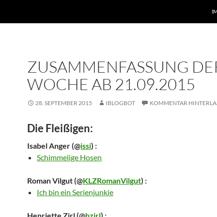
I
ZUSAMMENFASSUNG DE
WOCHE AB 21.09.2015
28. SEPTEMBER 2015
IBLOGBOT
KOMMENTAR HINTERLA
Die Fleißigen:
Isabel Anger
(@
issi
) :
Schimmelige Hosen
Roman Vilgut
(@
KLZRomanVilgut
) :
Ich bin ein Serienjunkie
Henriette Zirl
(@
hzirl
) :