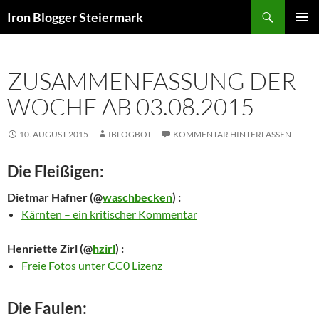
Zum
Suchen
Iron Blogger Steiermark
Inhalt
PRIMÄR
springen
MENÜ
ZUSAMMENFASSUNG DER
WOCHE AB 03.08.2015
10. AUGUST 2015
IBLOGBOT
KOMMENTAR HINTERLASSEN
Die Fleißigen:
Dietmar Hafner
(@
waschbecken
) :
Kärnten – ein kritischer Kommentar
Henriette Zirl
(@
hzirl
) :
Freie Fotos unter CC0 Lizenz
Die Faulen: