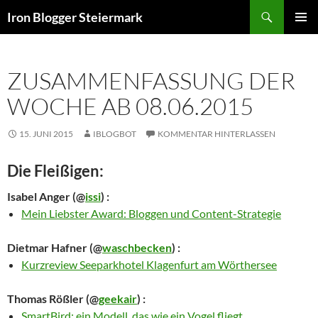
Zum
Suchen
Iron Blogger Steiermark
Inhalt
PRIMÄR
springen
MENÜ
ZUSAMMENFASSUNG DER
WOCHE AB 08.06.2015
15. JUNI 2015
IBLOGBOT
KOMMENTAR HINTERLASSEN
Die Fleißigen:
Isabel Anger
(@
issi
) :
Mein Liebster Award: Bloggen und Content-Strategie
Dietmar Hafner
(@
waschbecken
) :
Kurzreview Seeparkhotel Klagenfurt am Wörthersee
Thomas Rößler
(@
geekair
) :
SmartBird: ein Modell, das wie ein Vogel fliegt