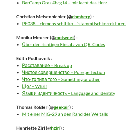
BarCamp Graz #bcg14 – mir lacht das Herz!
Christian Meisenbichler
(@
chmberg
) :
PF038 – clemens schittko – ‘stammtischkorrekturen’
Monika Meurer
(@
motweet
) :
Über den richtigen Einsatz von QR-Codes
Edith Podhovnik
:
Расставание – Break up
Чистое совершенство – Pure perfection
Что-то типа того – Something or other
Що? – Wha‘?
Язык и идентичность – Language and identity
Thomas Rößler
(@
geekair
) :
Mit einer MiG-29 an den Rand des Weltalls
Henriette Zirl
(@
hzirl
) :