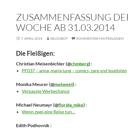
ZUSAMMENFASSUNG DE
WOCHE AB 31.03.2014
7. APRIL 2014
IBLOGBOT
KOMMENTAR HINTERLASSEN
Die Fleißigen:
Christian Meisenbichler
(@
chmberg
) :
PF037 – anna-maria jung – comics, zarg und leselisten
Monika Meurer
(@
motweet
) :
Verpasste Werbechance
Michael Neumayr
(@
florida_mike
) :
Wenn zwei eine Reise tun…
Edith Podhovnik
: