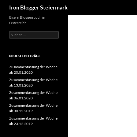
Suchen
Iron Blogger Steiermark
Zum
Eisern Bloggen auch in
Österreich
Inhalt
springen
Suchen
nach:
NEUESTE BEITRÄGE
Zusammenfassung der Woche
ab 20.01.2020
Zusammenfassung der Woche
ab 13.01.2020
Zusammenfassung der Woche
ab 06.01.2020
Zusammenfassung der Woche
ab 30.12.2019
Zusammenfassung der Woche
ab 23.12.2019