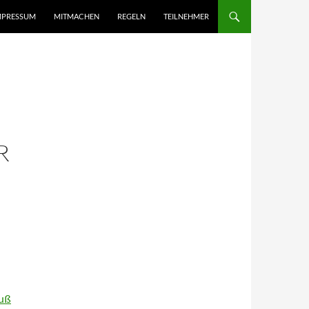
MPRESSUM
MITMACHEN
REGELN
TEILNEHMER
R
auß