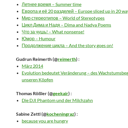
Летнее время – Summer time
Европа и её 20 разделей – Europe sliced up in 20 wa
Мир стереотипов – World of Stereotypes
Цикл Дима и Надя – Dima and Nadya Poems
Что за чушь! – What nonsense!
Юмор – Humour
Продолжение цикла – And the story goes on!
Gudrun Reimerth
(@
reimerth
) :
März 2014
Evolution bedeutet Veränderung – des Wachstumsbegr
unseren Köpfen
Thomas Rößler
(@
geekair
) :
Die DJI Phantom und der Milchzahn
Sabine Zettl
(@
kocheningraz
) :
because you are hungry