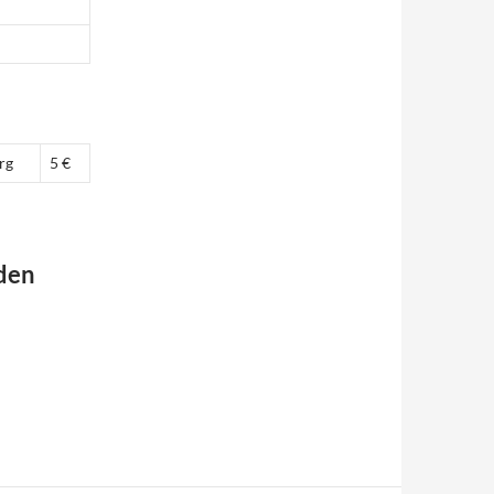
rg
5 €
 den