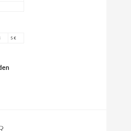
i
5 €
 den
R