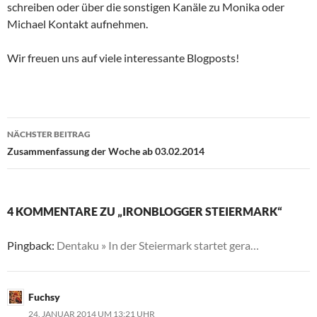
schreiben oder über die sonstigen Kanäle zu Monika oder
Michael Kontakt aufnehmen.
Wir freuen uns auf viele interessante Blogposts!
Beitragsnavigation
NÄCHSTER BEITRAG
Zusammenfassung der Woche ab 03.02.2014
4 KOMMENTARE ZU „IRONBLOGGER STEIERMARK“
Pingback:
Dentaku » In der Steiermark startet gera…
Fuchsy
24. JANUAR 2014 UM 13:21 UHR